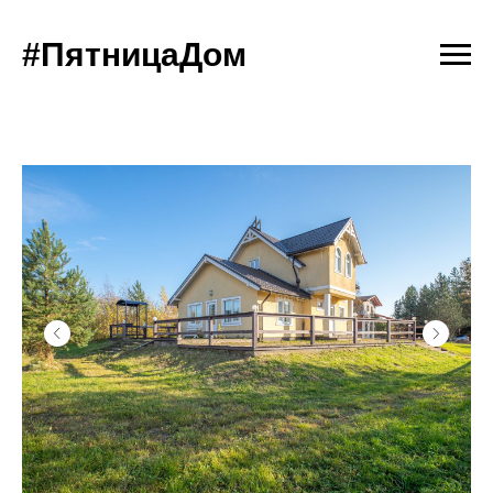
#ПятницаДом