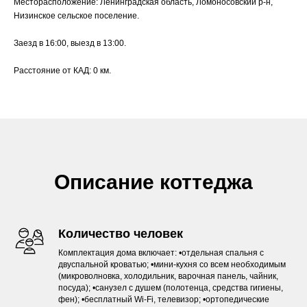
Месторасположение: Ленинградская область, Ломоносовский р-н,
Низинское сельское поселение.
Заезд в 16:00, выезд в 13:00.
Расстояние от КАД: 0 км.
Описание коттеджа
Количество человек
Комплектация дома включает: •отдельная спальня с
двуспальной кроватью; •мини-кухня со всем необходимым
(микроволновка, холодильник, варочная панель, чайник,
посуда); •санузел с душем (полотенца, средства гигиены,
фен); •бесплатный Wi-Fi, телевизор; •ортопедические