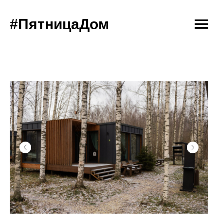
#ПятницаДом