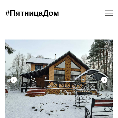
#ПятницаДом