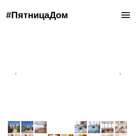
#ПятницаДом