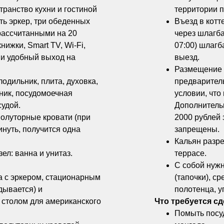
ранство кухни и гостиной
территории 
сть эркер, три обеденных
Въезд в кот
 рассчитанными на 20
через шлагба
нижки, Smart TV, Wi-Fi,
07:00) шлагба
и удобный выход на
выезд.
Размещение 
одильник, плита, духовка,
предварител
ник, посудомоечная
условии, что
судой.
Дополнительн
полуторные кровати (при
2000 рублей 
нуть, получится одна
запрещены.
Кальян разре
л: ванна и унитаз.
террасе.
С собой нужн
 с эркером, стационарным
(тапочки), с
дывается) и
полотенца, у
столом для американского
Что требуется с
Помыть посуд