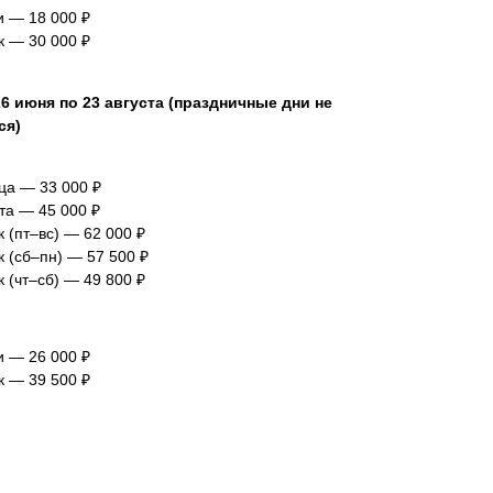
и — 18 000 ₽
к — 30 000 ₽
26 июня по 23 августа (праздничные дни не
ся)
ца — 33 000 ₽
та — 45 000 ₽
к (пт–вс) — 62 000 ₽
к (сб–пн) — 57 500 ₽
к (чт–сб) — 49 800 ₽
и — 26 000 ₽
к — 39 500 ₽