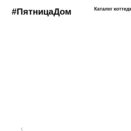
Каталог котте
#ПятницаДом