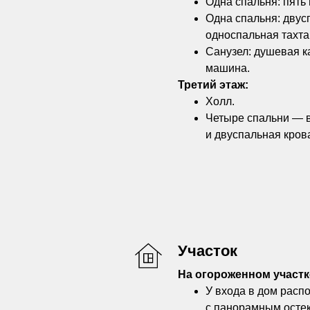
Одна спальня: пять
Одна спальня: двус
односпальная тахта
Санузел: душевая к
машина.
Третий этаж:
Холл.
Четыре спальни — 
и двуспальная кров
Участок
На огороженном участк
У входа в дом расп
с панорамным остекл