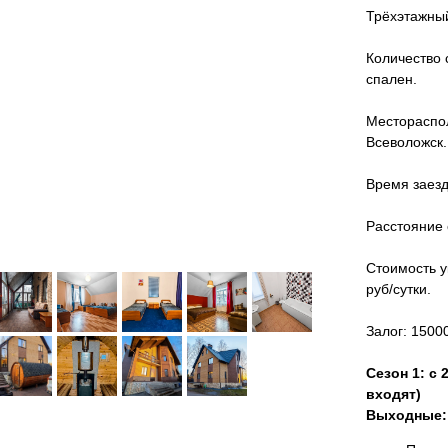
Трёхэтажный
Количество 
спален.
Местораспол
Всеволожск.
Время заезда
Расстояние 
Стоимость у
руб/сутки.
Залог: 1500
Сезон 1: с 
входят)
Выходные: