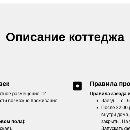
Описание коттеджа
век
Правила пр
ртное размещение 12
Правила заезда 
ости возможно проживание
Заезд — с 16
После 22:00 
внутри дома,
евом пола):
закрыты. На 
ожая).
Запускать ф