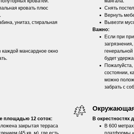
 полуторных кроватей.
мангала.
пальная кровать плюс
Снять постел
.
Вернуть мебе
абина, унитаз, стиральная
Вывезти мус
Важно:
Если при пр
загрязнения,
в каждой мансардное окно
генеральной 
ать.
будет удержа
Пожалуйста, 
состоянии, к
можно положи
забрать с со
Окружающая
е площадью 12 соток:
В окрестностях 
оложена закрытая терраса
В 600 метрах
ением (45 кв. м), где есть
платформы «