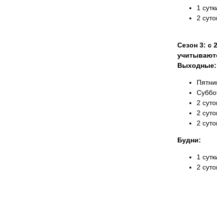
1 сутк
2 суто
Сезон 3: с 
учитывают
Выходные:
Пятни
Суббо
2 суто
2 суто
2 суто
Будни:
1 сутк
2 суто