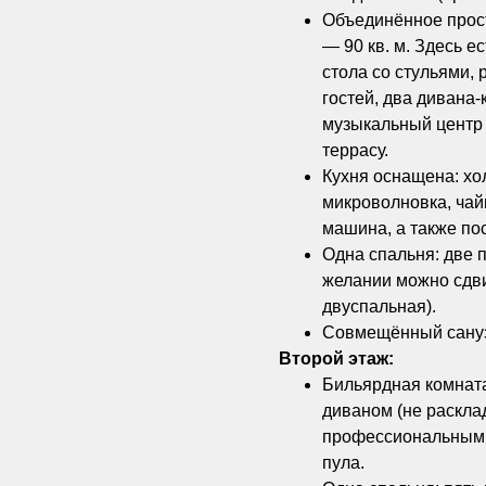
Объединённое прост
— 90 кв. м. Здесь е
стола со стульями,
гостей, два дивана-к
музыкальный центр 
террасу.
Кухня оснащена: хол
микроволновка, чай
машина, а также по
Одна спальня: две 
желании можно сдви
двуспальная).
Совмещённый санузе
Второй этаж:
Бильярдная комната
диваном (не раскла
профессиональным 
пула.