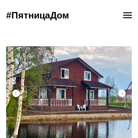
#ПятницаДом