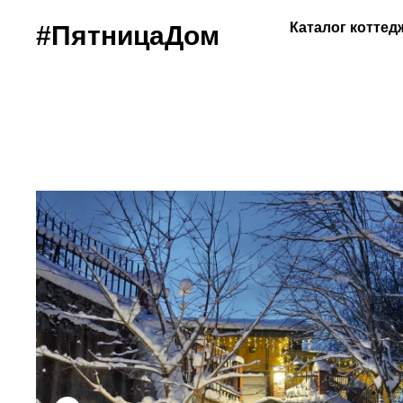
Каталог котте
#ПятницаДом