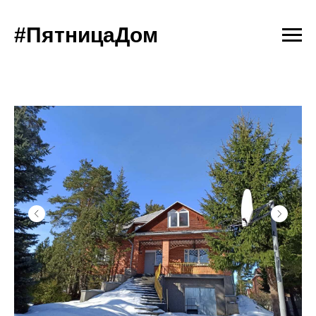
#ПятницаДом