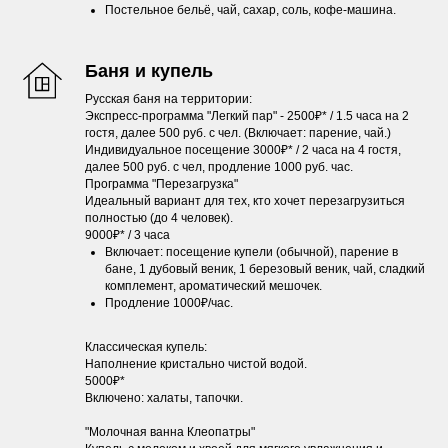
Постельное бельё, чай, сахар, соль, кофе-машина.
Баня и купель
Русская баня на территории:
Экспресс-программа "Легкий пар" - 2500₽* / 1.5 часа на 2
гостя, далее 500 руб. с чел. (Включает: парение, чай.)
Индивидуальное посещение 3000₽* / 2 часа на 4 гостя,
далее 500 руб. с чел, продление 1000 руб. час.
Программа "Перезагрузка"
Идеальный вариант для тех, кто хочет перезагрузиться
полностью (до 4 человек).
9000₽* / 3 часа
Включает: посещение купели (обычной), парение в
бане, 1 дубовый веник, 1 березовый веник, чай, сладкий
комплемент, ароматический мешочек.
Продление 1000₽/час.
Классическая купель:
Наполнение кристально чистой водой.
5000₽*
Включено: халаты, тапочки.
"Молочная ванна Клеопатры"