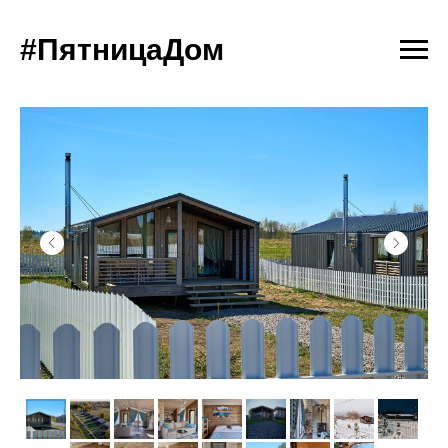
#ПятницаДом