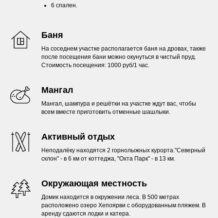
6 спален.
Баня
На соседнем участке располагается баня на дровах, также
после посещения бани можно окунуться в чистый пруд.
Стоимость посещения: 1000 руб/1 час.
Мангал
Мангал, шампура и решётки на участке ждут вас, чтобы
всем вместе приготовить отменные шашлыки.
Активный отдых
Неподалёку находятся 2 горнолыжных курорта."Северный
склон" - в 6 км от коттеджа, "Охта Парк" - в 13 км.
Окружающая местность
Домик находится в окружении леса. В 500 метрах
расположено озеро Хепоярви с оборудованным пляжем. В
аренду сдаются лодки и катера.