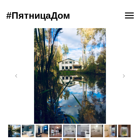
#ПятницаДом