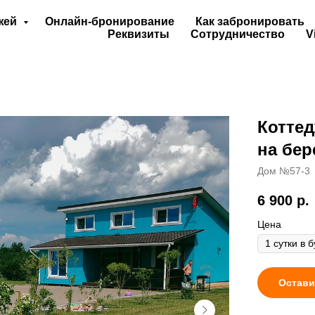
джей
Онлайн-бронирование
Как забронировать
Реквизиты
Сотрудничество
V
Коттед
на бер
Дом №57-3
6 900
р.
Цена
Остави