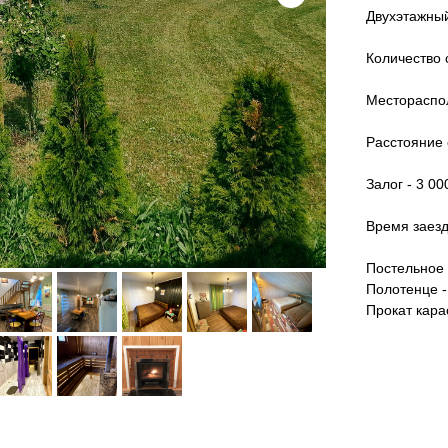
Двухэтажный
Количество 
Местораспол
Расстояние 
Залог - 3 00
Время заезд
Постельное 
Полотенце -
Прокат кара