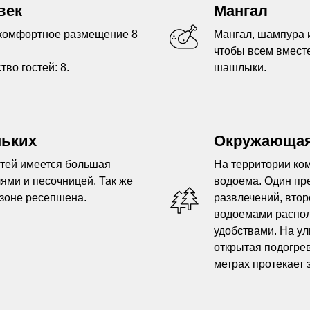
век
Мангал
 комфортное размещение 8
Мангал, шампура и
чтобы всем вмест
во гостей: 8.
шашлыки.
ньких
Окружающая
стей имеется большая
На территории ко
лями и песочницей. Так же
водоема. Один пр
 зоне ресепшена.
развлечений, втор
водоемами распол
удобствами. На ул
открытая подогрев
метрах протекает 