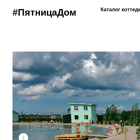
Каталог котте
#ПятницаДом