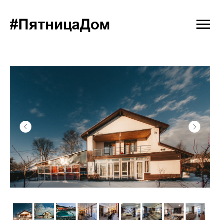
#ПятницаДом